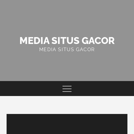
Skip
to
content
MEDIA SITUS GACOR
MEDIA SITUS GACOR