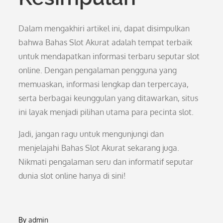
Dalam mengakhiri artikel ini, dapat disimpulkan
bahwa Bahas Slot Akurat adalah tempat terbaik
untuk mendapatkan informasi terbaru seputar slot
online. Dengan pengalaman pengguna yang
memuaskan, informasi lengkap dan terpercaya,
serta berbagai keunggulan yang ditawarkan, situs
ini layak menjadi pilihan utama para pecinta slot.
Jadi, jangan ragu untuk mengunjungi dan
menjelajahi Bahas Slot Akurat sekarang juga.
Nikmati pengalaman seru dan informatif seputar
dunia slot online hanya di sini!
By
admin