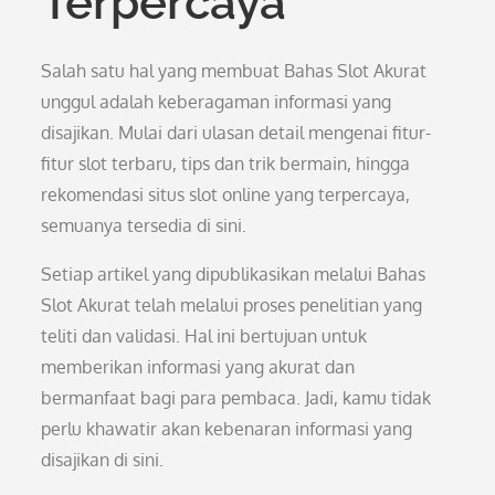
Terpercaya
Salah satu hal yang membuat Bahas Slot Akurat
unggul adalah keberagaman informasi yang
disajikan. Mulai dari ulasan detail mengenai fitur-
fitur slot terbaru, tips dan trik bermain, hingga
rekomendasi situs slot online yang terpercaya,
semuanya tersedia di sini.
Setiap artikel yang dipublikasikan melalui Bahas
Slot Akurat telah melalui proses penelitian yang
teliti dan validasi. Hal ini bertujuan untuk
memberikan informasi yang akurat dan
bermanfaat bagi para pembaca. Jadi, kamu tidak
perlu khawatir akan kebenaran informasi yang
disajikan di sini.