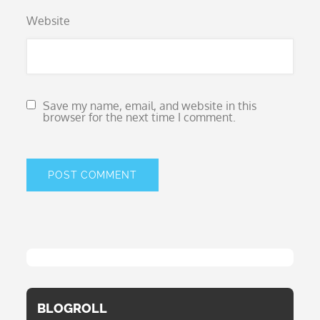
Website
Save my name, email, and website in this
browser for the next time I comment.
BLOGROLL