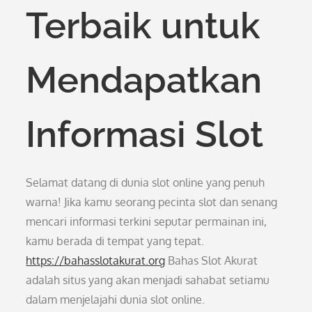
Terbaik untuk
Mendapatkan
Informasi Slot
Selamat datang di dunia slot online yang penuh
warna! Jika kamu seorang pecinta slot dan senang
mencari informasi terkini seputar permainan ini,
kamu berada di tempat yang tepat.
https://bahasslotakurat.org
Bahas Slot Akurat
adalah situs yang akan menjadi sahabat setiamu
dalam menjelajahi dunia slot online.