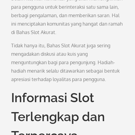
para pengguna untuk berinteraksi satu sama lain,
berbagi pengalaman, dan memberikan saran. Hal
ini menciptakan komunitas yang hangat dan ramah
di Bahas Slot Akurat.
Tidak hanya itu, Bahas Slot Akurat juga sering
mengadakan diskusi atau kuis yang
menguntungkan bagi para pengunjung. Hadiah-
hadiah menarik selalu ditawarkan sebagai bentuk
apresiasi terhadap loyalitas para pengguna.
Informasi Slot
Terlengkap dan