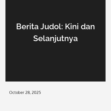
Berita Judol: Kini dan
Selanjutnya
Posted
October 28, 2025
on