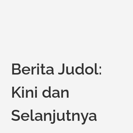
Berita Judol:
Kini dan
Selanjutnya