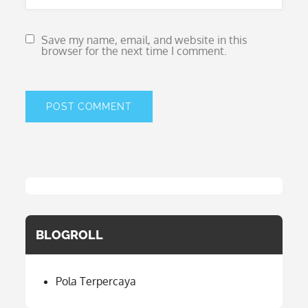
Save my name, email, and website in this
browser for the next time I comment.
BLOGROLL
Pola Terpercaya