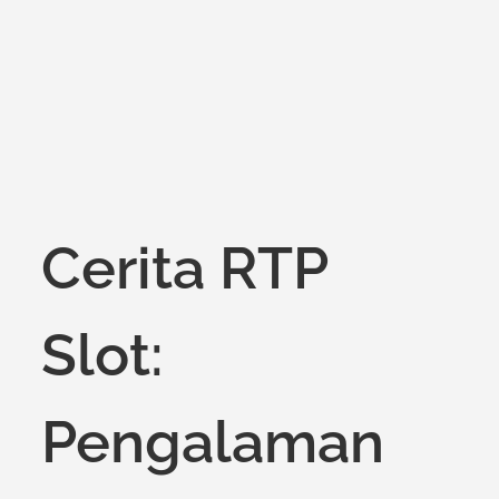
on
Cerita RTP
Slot:
Pengalaman