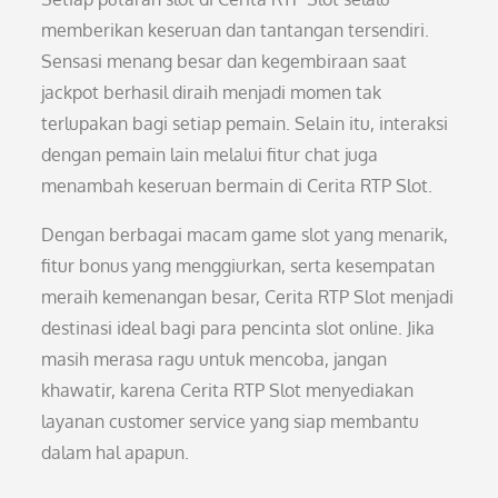
memberikan keseruan dan tantangan tersendiri.
Sensasi menang besar dan kegembiraan saat
jackpot berhasil diraih menjadi momen tak
terlupakan bagi setiap pemain. Selain itu, interaksi
dengan pemain lain melalui fitur chat juga
menambah keseruan bermain di Cerita RTP Slot.
Dengan berbagai macam game slot yang menarik,
fitur bonus yang menggiurkan, serta kesempatan
meraih kemenangan besar, Cerita RTP Slot menjadi
destinasi ideal bagi para pencinta slot online. Jika
masih merasa ragu untuk mencoba, jangan
khawatir, karena Cerita RTP Slot menyediakan
layanan customer service yang siap membantu
dalam hal apapun.