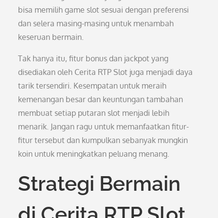
bisa memilih game slot sesuai dengan preferensi
dan selera masing-masing untuk menambah
keseruan bermain.
Tak hanya itu, fitur bonus dan jackpot yang
disediakan oleh Cerita RTP Slot juga menjadi daya
tarik tersendiri. Kesempatan untuk meraih
kemenangan besar dan keuntungan tambahan
membuat setiap putaran slot menjadi lebih
menarik. Jangan ragu untuk memanfaatkan fitur-
fitur tersebut dan kumpulkan sebanyak mungkin
koin untuk meningkatkan peluang menang.
Strategi Bermain
di Cerita RTP Slot