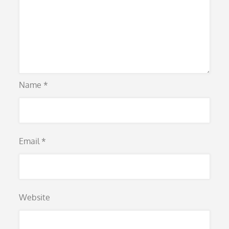
Name
*
Email
*
Website