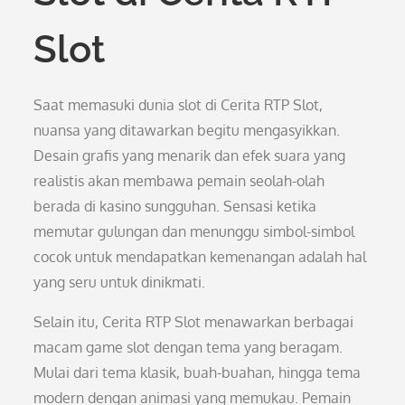
Slot
Saat memasuki dunia slot di Cerita RTP Slot,
nuansa yang ditawarkan begitu mengasyikkan.
Desain grafis yang menarik dan efek suara yang
realistis akan membawa pemain seolah-olah
berada di kasino sungguhan. Sensasi ketika
memutar gulungan dan menunggu simbol-simbol
cocok untuk mendapatkan kemenangan adalah hal
yang seru untuk dinikmati.
Selain itu, Cerita RTP Slot menawarkan berbagai
macam game slot dengan tema yang beragam.
Mulai dari tema klasik, buah-buahan, hingga tema
modern dengan animasi yang memukau. Pemain