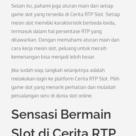
Selain itu, pahami juga aturan main dari setiap
game slot yang tersedia di Cerita RTP Slot. Setiap
mesin slot memiliki karakteristik berbeda-beda,
termasuk dalam hal persentase RTP yang
ditawarkan. Dengan memahami aturan main dan
cara kerja mesin slot, peluang untuk meraih
kemenangan bisa menjadi lebih besar.
Jika sudah siap, langkah selanjutnya adalah
melakukan login ke platform Cerita RTP Slot. Pilih
game slot yang menarik perhatian dan mulailah
petualangan seru di dunia slot online.
Sensasi Bermain
Slot di Cerita RTP