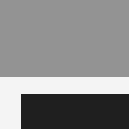
Skip
to
content