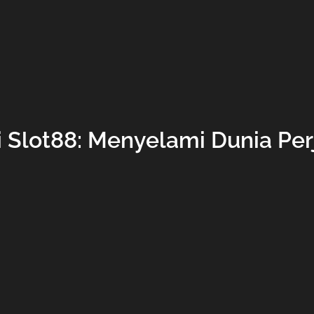
Slot88: Menyelami Dunia Per