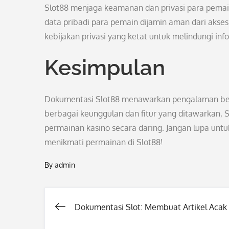
Slot88 menjaga keamanan dan privasi para pemain
data pribadi para pemain dijamin aman dari akses 
kebijakan privasi yang ketat untuk melindungi inf
Kesimpulan
Dokumentasi Slot88 menawarkan pengalaman berj
berbagai keunggulan dan fitur yang ditawarkan, 
permainan kasino secara daring. Jangan lupa unt
menikmati permainan di Slot88!
By
admin
Dokumentasi Slot: Membuat Artikel Acak
Post