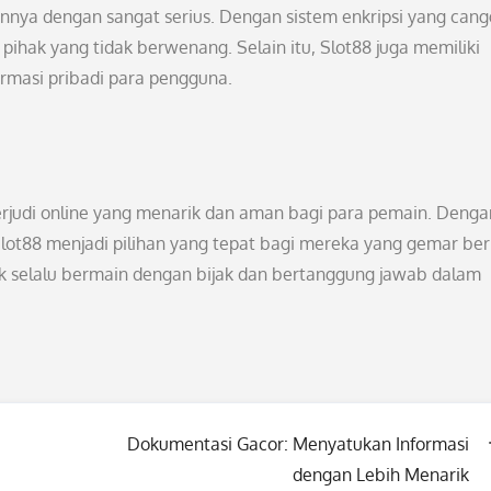
nya dengan sangat serius. Dengan sistem enkripsi yang cang
pihak yang tidak berwenang. Selain itu, Slot88 juga memiliki
ormasi pribadi para pengguna.
udi online yang menarik dan aman bagi para pemain. Denga
Slot88 menjadi pilihan yang tepat bagi mereka yang gemar be
uk selalu bermain dengan bijak dan bertanggung jawab dalam
Dokumentasi Gacor: Menyatukan Informasi
dengan Lebih Menarik