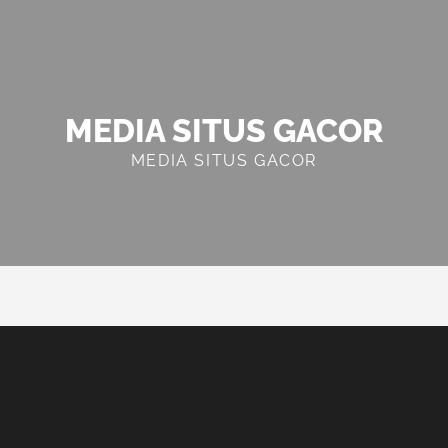
MEDIA SITUS GACOR
MEDIA SITUS GACOR