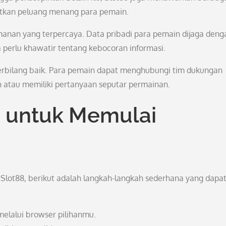
tkan peluang menang para pemain.
amanan yang terpercaya. Data pribadi para pemain dijaga deng
 perlu khawatir tentang kebocoran informasi.
terbilang baik. Para pemain dapat menghubungi tim dukungan
atau memiliki pertanyaan seputar permainan.
 untuk Memulai
 Slot88, berikut adalah langkah-langkah sederhana yang dapa
melalui browser pilihanmu.