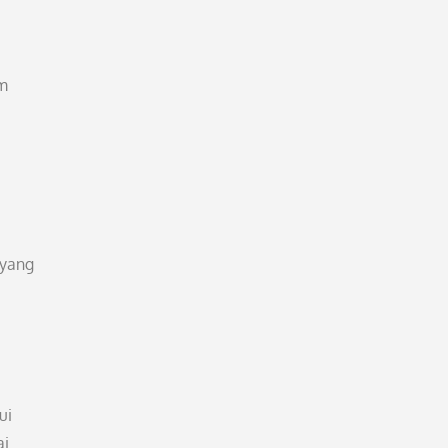
rm
 yang
ui
ai