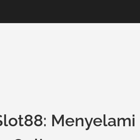
lot88: Menyelami