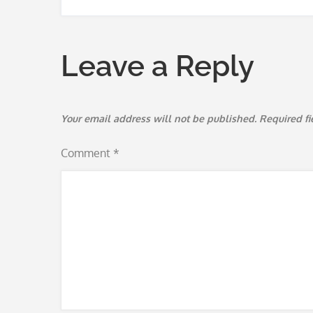
navigation
Leave a Reply
Your email address will not be published.
Required f
Comment
*