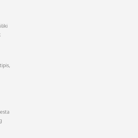
liki
k
ipis,
esta
g