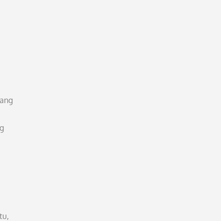
yang
ng
tu,