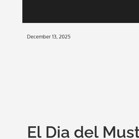
Posted
December 13, 2025
on
El Dia del Mu