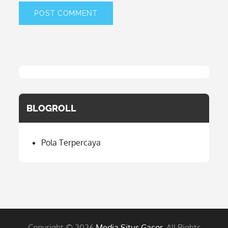
BLOGROLL
Pola Terpercaya
Copyright © 2026
Media Situs Gacor
. All Rights