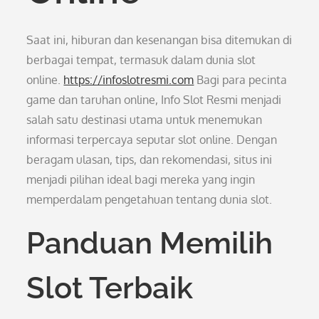
Saat ini, hiburan dan kesenangan bisa ditemukan di
berbagai tempat, termasuk dalam dunia slot
online.
https://infoslotresmi.com
Bagi para pecinta
game dan taruhan online, Info Slot Resmi menjadi
salah satu destinasi utama untuk menemukan
informasi terpercaya seputar slot online. Dengan
beragam ulasan, tips, dan rekomendasi, situs ini
menjadi pilihan ideal bagi mereka yang ingin
memperdalam pengetahuan tentang dunia slot.
Panduan Memilih
Slot Terbaik