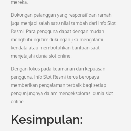
mereka.
Dukungan pelanggan yang responsif dan ramah
juga menjadi salah satu nilai tambah dari Info Slot
Resmi. Para pengguna dapat dengan mudah
menghubungi tim dukungan jika mengalami
kendala atau membutuhkan bantuan saat
menjelajahi dunia slot online.
Dengan fokus pada keamanan dan kepuasan
pengguna, Info Slot Resmi terus berupaya
memberikan pengalaman terbaik bagi setiap
pengunjungnya dalam mengeksplorasi dunia slot
online.
Kesimpulan: