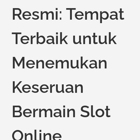
Resmi: Tempat
Terbaik untuk
Menemukan
Keseruan
Bermain Slot
Online