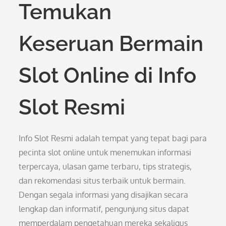
Temukan
Keseruan Bermain
Slot Online di Info
Slot Resmi
Info Slot Resmi adalah tempat yang tepat bagi para
pecinta slot online untuk menemukan informasi
terpercaya, ulasan game terbaru, tips strategis,
dan rekomendasi situs terbaik untuk bermain.
Dengan segala informasi yang disajikan secara
lengkap dan informatif, pengunjung situs dapat
memperdalam pengetahuan mereka sekaligus