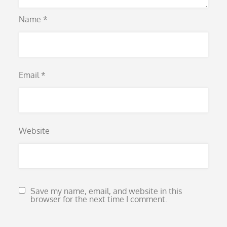
Name
*
Email
*
Website
Save my name, email, and website in this
browser for the next time I comment.