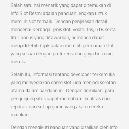
Salah satu hal menarik yang dapat ditemukan di
Info Slot Resmi adalah panduan lengkap untuk
memilih slot terbaik. Dengan penjelasan detail
mengenai berbagai jenis slot, volatilitas, RTP, serta
fitur bonus yang ditawarkan, pembaca dapat
menjadi lebih bijak dalam memilih permainan slot
yang sesuai dengan preferensi dan gaya bermain
mereka.
Selain itu, informasi tentang developer terkemuka
yang menyediakan game slot juga menjadi sorotan
utama dalam panduan ini. Dengan demikian, para
pengunjung situs dapat memahami kualitas dan
reputasi dari setiap game yang akan mereka
mainkan.
Dengan mengikuti panduan yang disajikan oleh Info