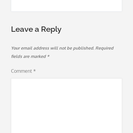
Leave a Reply
Your email address will not be published.
Required
fields are marked
*
Comment
*