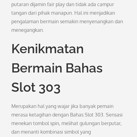
putaran dijamin fair play dan tidak ada campur
tangan dari pihak manapun. Hal ini menjadikan
pengalaman bermain semakin menyenangkan dan
menegangkan.
Kenikmatan
Bermain Bahas
Slot 303
Merupakan hal yang wajar jika banyak pemain
merasa ketagihan dengan Bahas Slot 303. Sensasi
menekan tombol spin, melihat gulungan berputar,
dan menanti kombinasi simbol yang