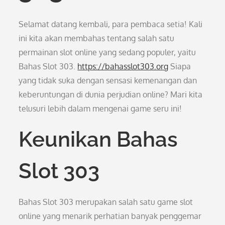
Selamat datang kembali, para pembaca setia! Kali
ini kita akan membahas tentang salah satu
permainan slot online yang sedang populer, yaitu
Bahas Slot 303.
https://bahasslot303.org
Siapa
yang tidak suka dengan sensasi kemenangan dan
keberuntungan di dunia perjudian online? Mari kita
telusuri lebih dalam mengenai game seru ini!
Keunikan Bahas
Slot 303
Bahas Slot 303 merupakan salah satu game slot
online yang menarik perhatian banyak penggemar