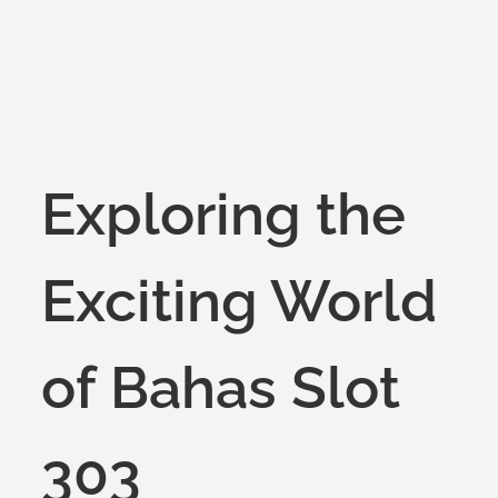
Exploring the
Exciting World
of Bahas Slot
303