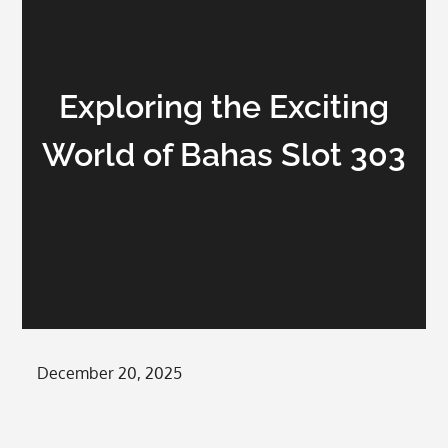
Exploring the Exciting
World of Bahas Slot 303
Posted
December 20, 2025
on