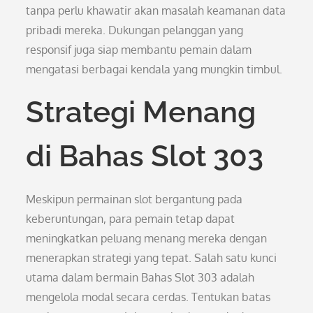
tanpa perlu khawatir akan masalah keamanan data
pribadi mereka. Dukungan pelanggan yang
responsif juga siap membantu pemain dalam
mengatasi berbagai kendala yang mungkin timbul.
Strategi Menang
di Bahas Slot 303
Meskipun permainan slot bergantung pada
keberuntungan, para pemain tetap dapat
meningkatkan peluang menang mereka dengan
menerapkan strategi yang tepat. Salah satu kunci
utama dalam bermain Bahas Slot 303 adalah
mengelola modal secara cerdas. Tentukan batas