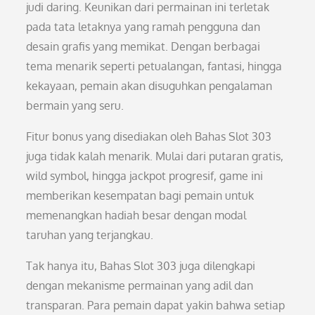
judi daring. Keunikan dari permainan ini terletak
pada tata letaknya yang ramah pengguna dan
desain grafis yang memikat. Dengan berbagai
tema menarik seperti petualangan, fantasi, hingga
kekayaan, pemain akan disuguhkan pengalaman
bermain yang seru.
Fitur bonus yang disediakan oleh Bahas Slot 303
juga tidak kalah menarik. Mulai dari putaran gratis,
wild symbol, hingga jackpot progresif, game ini
memberikan kesempatan bagi pemain untuk
memenangkan hadiah besar dengan modal
taruhan yang terjangkau.
Tak hanya itu, Bahas Slot 303 juga dilengkapi
dengan mekanisme permainan yang adil dan
transparan. Para pemain dapat yakin bahwa setiap