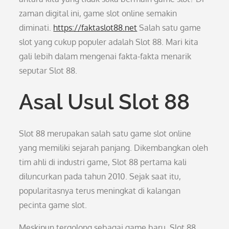
zaman digital ini, game slot online semakin
diminati.
https://faktaslot88.net
Salah satu game
slot yang cukup populer adalah Slot 88. Mari kita
gali lebih dalam mengenai fakta-fakta menarik
seputar Slot 88.
Asal Usul Slot 88
Slot 88 merupakan salah satu game slot online
yang memiliki sejarah panjang. Dikembangkan oleh
tim ahli di industri game, Slot 88 pertama kali
diluncurkan pada tahun 2010. Sejak saat itu,
popularitasnya terus meningkat di kalangan
pecinta game slot.
Meskipun tergolong sebagai game baru, Slot 88