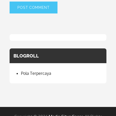
BLOGROLL
Pola Terpercaya