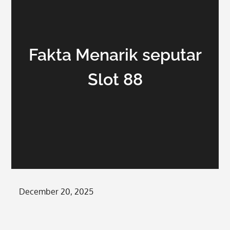
Fakta Menarik seputar
Slot 88
Posted
December 20, 2025
on