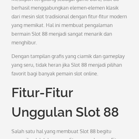
berhasil menggabungkan elemen-elemen klasik
dari mesin slot tradisional dengan fitur-fitur modern
yang memikat. Hal ini membuat pengalaman
bermain Slot 88 menjadi sangat menarik dan
menghibur.
Dengan tampilan grafis yang ciamik dan gameplay
yang seru, tidak heran jika Slot 88 menjadi pilihan
favorit bagi banyak pemain slot online.
Fitur-Fitur
Unggulan Slot 88
Salah satu hal yang membuat Slot 88 begitu