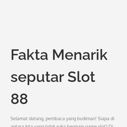
Fakta Menarik
seputar Slot
88
Selamat datang, pembaca yang budiman! Siapa di
antara kita yang tidak suka bermain game slot? Di