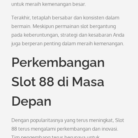
untuk meraih kemenangan besar.
Terakhir, tetaplah bersabar dan konsisten dalam
bermain. Meskipun permainan slot bergantung
pada keberuntungan, strategi dan kesabaran Anda
juga berperan penting dalam meraih kemenangan.
Perkembangan
Slot 88 di Masa
Depan
Dengan popularitasnya yang terus meningkat, Slot
88 terus mengalami perkembangan dan inovasi.
Tim pengembang terus berupaya untuk