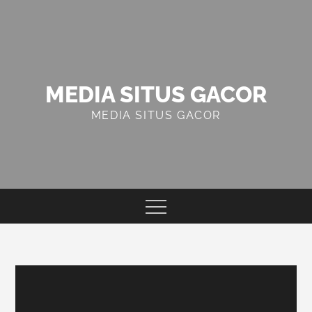
Skip
to
content
MEDIA SITUS GACOR
MEDIA SITUS GACOR