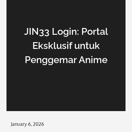
JIN33 Login: Portal
Eksklusif untuk
Penggemar Anime
Posted
January 6, 2026