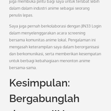
juga membuka pintu bagi saya untuk terlibat lebih
dalam dalam industri anime sebagai seorang
penulis lepas.
Saya juga pernah berkolaborasi dengan JIN33 Login
dalam menyelenggarakan acara screening
bersama komunitas anime lokal. Pengalaman ini
mengasah keterampilan saya dalam berorganisasi
dan berkomunikasi, serta memberikan kesempatan
untuk berbagi kebahagiaan menonton anime
bersama-sama.
Kesimpulan:
Bergabunglah