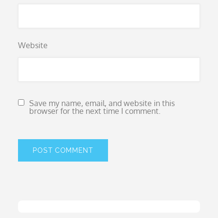
Website
Save my name, email, and website in this
browser for the next time I comment.