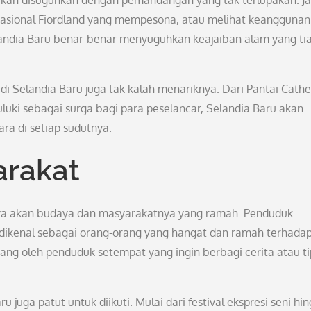
akan disuguhkan dengan pemandangan yang tak terlupakan. J
asional Fiordland yang mempesona, atau melihat keanggunan
andia Baru benar-benar menyuguhkan keajaiban alam yang ti
i Selandia Baru juga tak kalah menariknya. Dari Pantai Cathe
luki sebagai surga bagi para peselancar, Selandia Baru akan
a di setiap sudutnya.
arakat
aya akan budaya dan masyarakatnya yang ramah. Penduduk
, dikenal sebagai orang-orang yang hangat dan ramah terhada
ncang oleh penduduk setempat yang ingin berbagi cerita atau ti
 juga patut untuk diikuti. Mulai dari festival ekspresi seni hi