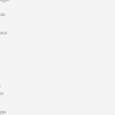
angan
ada
dral
p
ps
ngga