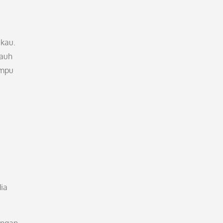
ukau.
jauh
ampu
ia