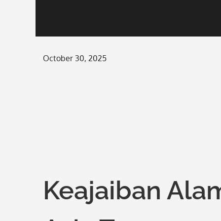
Posted
October 30, 2025
on
Keajaiban Alam