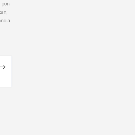
a pun
kan,
andia