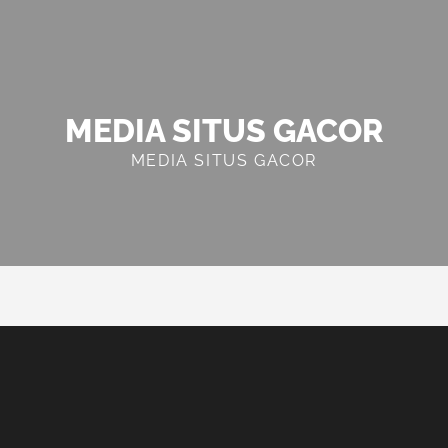
MEDIA SITUS GACOR
MEDIA SITUS GACOR