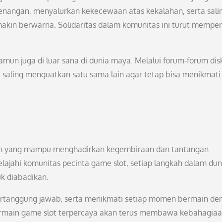
nangan, menyalurkan kekecewaan atas kekalahan, serta sali
in berwarna. Solidaritas dalam komunitas ini turut mempe
amun juga di luar sana di dunia maya. Melalui forum-forum dis
saling menguatkan satu sama lain agar tetap bisa menikmati
an yang mampu menghadirkan kegembiraan dan tantangan
lajahi komunitas pecinta game slot, setiap langkah dalam dun
uk diabadikan.
bertanggung jawab, serta menikmati setiap momen bermain de
rmain game slot terpercaya akan terus membawa kebahagia