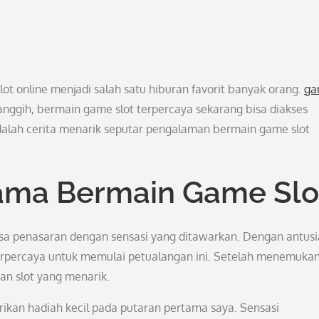
 online menjadi salah satu hiburan favorit banyak orang.
ga
nggih, bermain game slot terpercaya sekarang bisa diakses
dalah cerita menarik seputar pengalaman bermain game slot
ama Bermain Game Slo
sa penasaran dengan sensasi yang ditawarkan. Dengan antus
g terpercaya untuk memulai petualangan ini. Setelah menemuka
an slot yang menarik.
rikan hadiah kecil pada putaran pertama saya. Sensasi