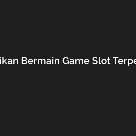
ikan Bermain Game Slot Terp