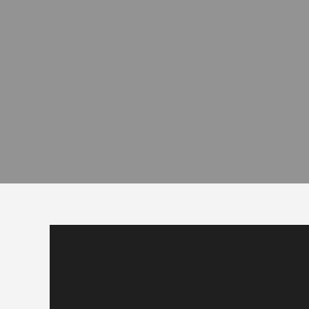
Skip
to
content