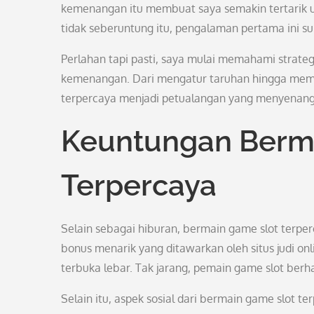
kemenangan itu membuat saya semakin tertarik u
tidak seberuntung itu, pengalaman pertama ini 
Perlahan tapi pasti, saya mulai memahami strate
kemenangan. Dari mengatur taruhan hingga memil
terpercaya menjadi petualangan yang menyenang
Keuntungan Berm
Terpercaya
Selain sebagai hiburan, bermain game slot terpe
bonus menarik yang ditawarkan oleh situs judi o
terbuka lebar. Tak jarang, pemain game slot berh
Selain itu, aspek sosial dari bermain game slot te