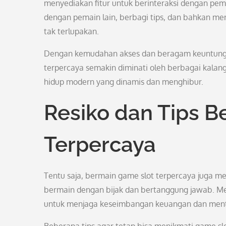
menyediakan fitur untuk berinteraksi dengan pe
dengan pemain lain, berbagi tips, dan bahkan 
tak terlupakan.
Dengan kemudahan akses dan beragam keuntungan
terpercaya semakin diminati oleh berbagai kalang
hidup modern yang dinamis dan menghibur.
Resiko dan Tips 
Terpercaya
Tentu saja, bermain game slot terpercaya juga memi
bermain dengan bijak dan bertanggung jawab. Men
untuk menjaga keseimbangan keuangan dan ment