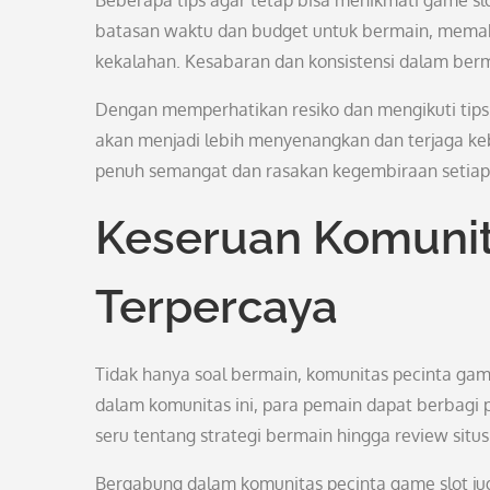
Beberapa tips agar tetap bisa menikmati game sl
batasan waktu dan budget untuk bermain, memah
kekalahan. Kesabaran dan konsistensi dalam b
Dengan memperhatikan resiko dan mengikuti tips
akan menjadi lebih menyenangkan dan terjaga ke
penuh semangat dan rasakan kegembiraan setiap
Keseruan Komunit
Terpercaya
Tidak hanya soal bermain, komunitas pecinta game
dalam komunitas ini, para pemain dapat berbagi p
seru tentang strategi bermain hingga review situs 
Bergabung dalam komunitas pecinta game slot 