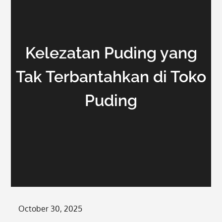
Kelezatan Puding yang
Tak Terbantahkan di Toko
Puding
Posted
October 30, 2025