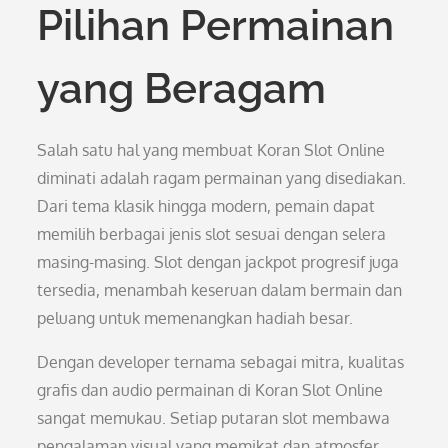
Pilihan Permainan
yang Beragam
Salah satu hal yang membuat Koran Slot Online
diminati adalah ragam permainan yang disediakan.
Dari tema klasik hingga modern, pemain dapat
memilih berbagai jenis slot sesuai dengan selera
masing-masing. Slot dengan jackpot progresif juga
tersedia, menambah keseruan dalam bermain dan
peluang untuk memenangkan hadiah besar.
Dengan developer ternama sebagai mitra, kualitas
grafis dan audio permainan di Koran Slot Online
sangat memukau. Setiap putaran slot membawa
pengalaman visual yang memikat dan atmosfer