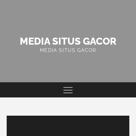
Skip
to
content
MEDIA SITUS GACOR
MEDIA SITUS GACOR