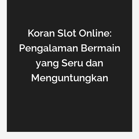
Koran Slot Online:
Pengalaman Bermain
yang Seru dan
Menguntungkan