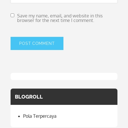
Save my name, email, and website in this
browser for the next time I comment.
BLOGROLL
Pola Terpercaya