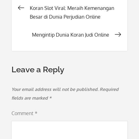
Post
Koran Slot Viral: Meraih Kemenangan
Besar di Dunia Perjudian Online
navigation
Mengintip Dunia Koran Judi Online
Leave a Reply
Your email address will not be published.
Required
fields are marked
*
Comment
*