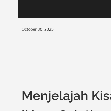
Posted
October 30, 2025
on
Menjelajah Kis