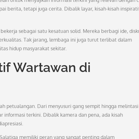
 lelah untuk menyajikan informasi terkini yang relevan dengan 
erita, tetapi juga cerita. Dibalik layar, kisah-kisah inspirati
bekerja sebagai satu kesatuan solid. Mereka berbagi ide, disku
ualitas. Tak jarang, lembaga ini juga turut terlibat dalam
itas hidup masyarakat sekitar.
tif Wartawan di
lah petualangan. Dari menyusuri gang sempit hingga melintasi
 informasi terkini. Dibalik kamera dan pena, ada kisah
iapresiasi.
Salatiga memiliki peran yang sangat penting dalam