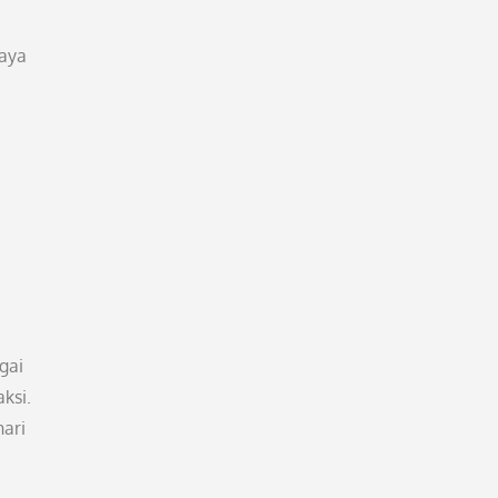
paya
gai
ksi.
hari