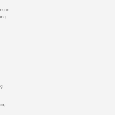
engan
ang
ng
ang