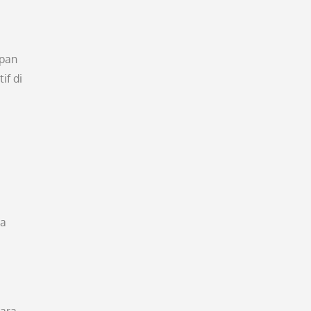
upan
if di
ga