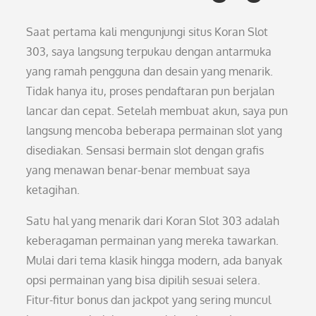
Saat pertama kali mengunjungi situs Koran Slot
303, saya langsung terpukau dengan antarmuka
yang ramah pengguna dan desain yang menarik.
Tidak hanya itu, proses pendaftaran pun berjalan
lancar dan cepat. Setelah membuat akun, saya pun
langsung mencoba beberapa permainan slot yang
disediakan. Sensasi bermain slot dengan grafis
yang menawan benar-benar membuat saya
ketagihan.
Satu hal yang menarik dari Koran Slot 303 adalah
keberagaman permainan yang mereka tawarkan.
Mulai dari tema klasik hingga modern, ada banyak
opsi permainan yang bisa dipilih sesuai selera.
Fitur-fitur bonus dan jackpot yang sering muncul