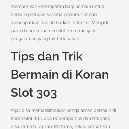
memberikan kesempatan bagi pemain untuk
bersaing dengan sesama pecinta slot dan
mendapatkan hadiah-hadiah fantastis. Menjadi
juara dalam turnamen slot tentu menjadi
pengalaman yang tak terlupakan.
Tips dan Trik
Bermain di Koran
Slot 303
Agar bisa memaksimalkan pengalaman bermain di
Koran Slot 303, ada beberapa tips dan trik yang
bisa kamu terapkan. Pertama, selalu perhatikan