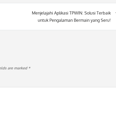
Menjelajahi Aplikasi TPWIN: Solusi Terbaik
untuk Pengalaman Bermain yang Seru!
ields are marked
*