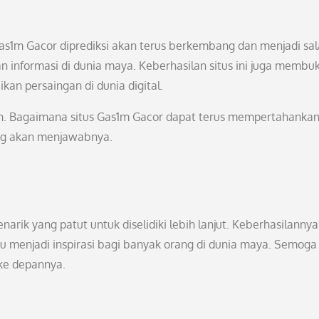
Gas1m Gacor diprediksi akan terus berkembang dan menjadi sa
an informasi di dunia maya. Keberhasilan situs ini juga membu
ikan persaingan di dunia digital.
pan. Bagaimana situs Gas1m Gacor dapat terus mempertahanka
ang akan menjawabnya.
ik yang patut untuk diselidiki lebih lanjut. Keberhasilannya
 menjadi inspirasi bagi banyak orang di dunia maya. Semoga 
ke depannya.