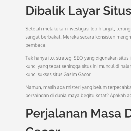
Dibalik Layar Sit
Setelah melakukan investigasi lebih lanjut, teru
sangat berbakat. Mereka secara konsisten menghas
pembaca.
Tak hanya itu, strategi SEO yang digunakan situ
kunci yang tepat sehingga situs ini muncul di hal
kunci sukses situs Gas1m Gacor.
Namun, masih ada misteri yang belum terpecahka
persaingan di dunia maya begitu ketat? Apakah ada 
Perjalanan Masa 