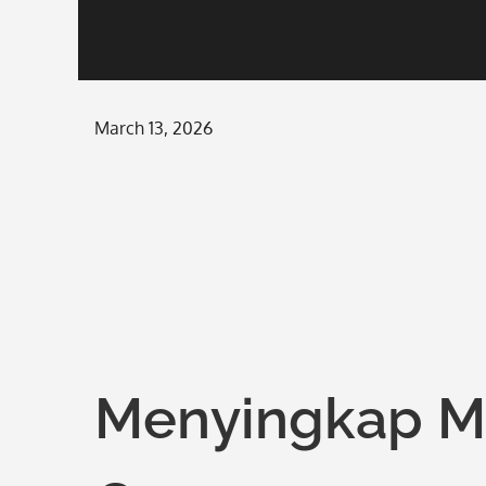
Posted
March 13, 2026
on
Menyingkap Mi