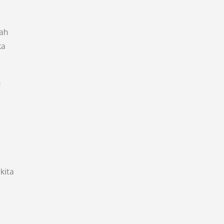
lah
ka
n
kita