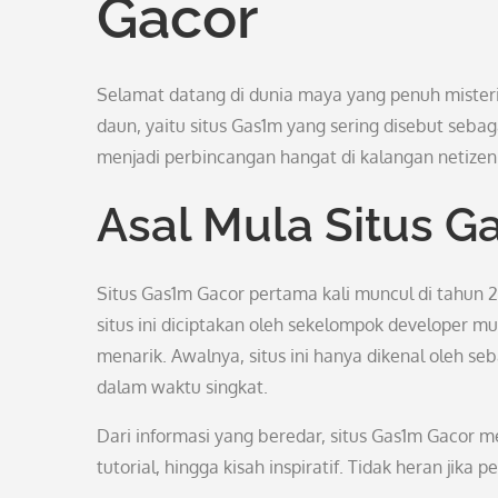
Gacor
Selamat datang di dunia maya yang penuh mister
daun, yaitu situs Gas1m yang sering disebut sebag
menjadi perbincangan hangat di kalangan netizen. 
Asal Mula Situs 
Situs Gas1m Gacor pertama kali muncul di tahun 
situs ini diciptakan oleh sekelompok developer
menarik. Awalnya, situs ini hanya dikenal oleh s
dalam waktu singkat.
Dari informasi yang beredar, situs Gas1m Gacor 
tutorial, hingga kisah inspiratif. Tidak heran jik