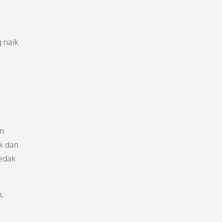
 naik
an
k dan
ledak
,