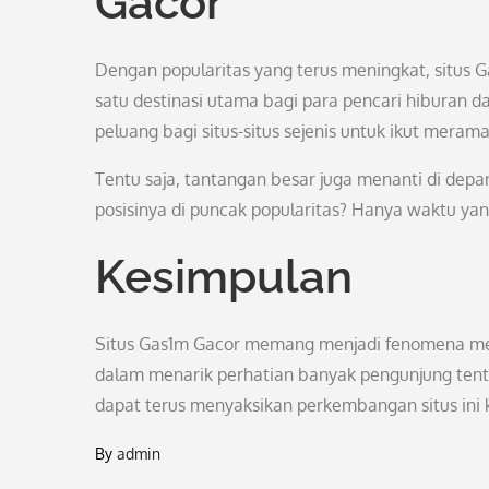
Gacor
Dengan popularitas yang terus meningkat, situs 
satu destinasi utama bagi para pencari hiburan d
peluang bagi situs-situs sejenis untuk ikut merama
Tentu saja, tantangan besar juga menanti di de
posisinya di puncak popularitas? Hanya waktu y
Kesimpulan
Situs Gas1m Gacor memang menjadi fenomena menar
dalam menarik perhatian banyak pengunjung tentu
dapat terus menyaksikan perkembangan situs ini 
By
admin