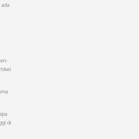
a ada
ten-
tikel
lama
rapa
gi di