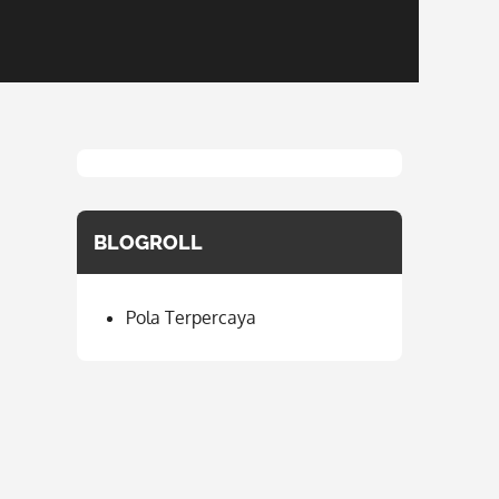
BLOGROLL
Pola Terpercaya