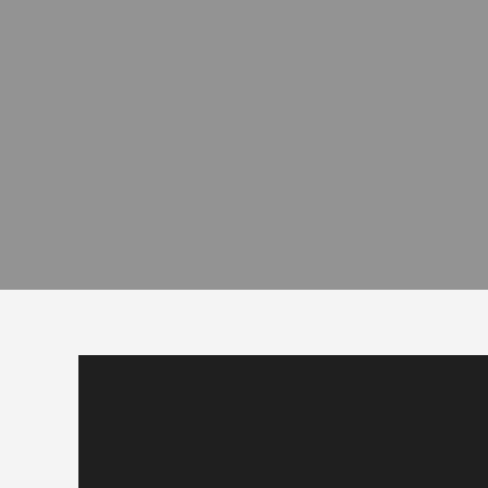
Skip
to
content