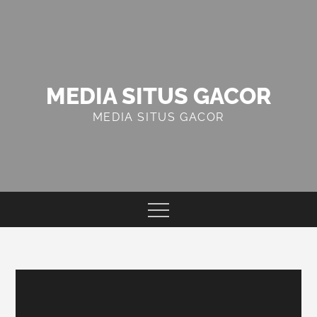
Skip
to
content
MEDIA SITUS GACOR
MEDIA SITUS GACOR