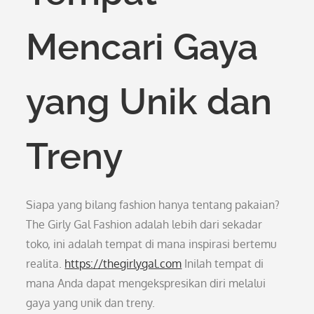
Mencari Gaya
yang Unik dan
Treny
Siapa yang bilang fashion hanya tentang pakaian?
The Girly Gal Fashion adalah lebih dari sekadar
toko, ini adalah tempat di mana inspirasi bertemu
realita.
https://thegirlygal.com
Inilah tempat di
mana Anda dapat mengekspresikan diri melalui
gaya yang unik dan treny.