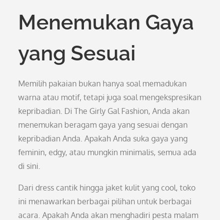
Menemukan Gaya
yang Sesuai
Memilih pakaian bukan hanya soal memadukan
warna atau motif, tetapi juga soal mengekspresikan
kepribadian. Di The Girly Gal Fashion, Anda akan
menemukan beragam gaya yang sesuai dengan
kepribadian Anda. Apakah Anda suka gaya yang
feminin, edgy, atau mungkin minimalis, semua ada
di sini.
Dari dress cantik hingga jaket kulit yang cool, toko
ini menawarkan berbagai pilihan untuk berbagai
acara. Apakah Anda akan menghadiri pesta malam