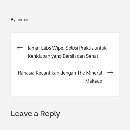
By
admin
Post
Jamar Labs Wipe: Solusi Praktis untuk
Kehidupan yang Bersih dan Sehat
navigation
Rahasia Kecantikan dengan The Mineral
Makeup
Leave a Reply