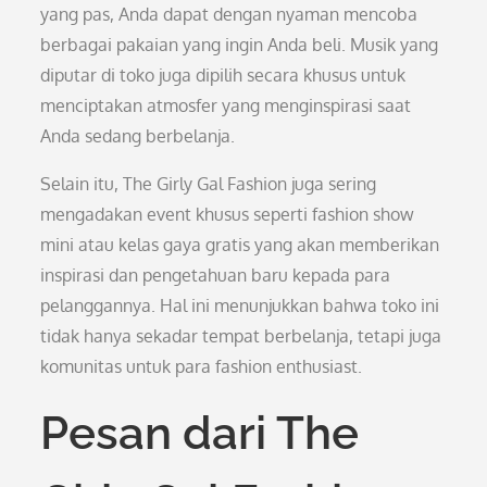
yang pas, Anda dapat dengan nyaman mencoba
berbagai pakaian yang ingin Anda beli. Musik yang
diputar di toko juga dipilih secara khusus untuk
menciptakan atmosfer yang menginspirasi saat
Anda sedang berbelanja.
Selain itu, The Girly Gal Fashion juga sering
mengadakan event khusus seperti fashion show
mini atau kelas gaya gratis yang akan memberikan
inspirasi dan pengetahuan baru kepada para
pelanggannya. Hal ini menunjukkan bahwa toko ini
tidak hanya sekadar tempat berbelanja, tetapi juga
komunitas untuk para fashion enthusiast.
Pesan dari The