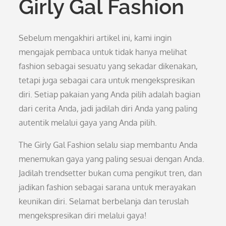
Girly Gal Fashion
Sebelum mengakhiri artikel ini, kami ingin
mengajak pembaca untuk tidak hanya melihat
fashion sebagai sesuatu yang sekadar dikenakan,
tetapi juga sebagai cara untuk mengekspresikan
diri. Setiap pakaian yang Anda pilih adalah bagian
dari cerita Anda, jadi jadilah diri Anda yang paling
autentik melalui gaya yang Anda pilih.
The Girly Gal Fashion selalu siap membantu Anda
menemukan gaya yang paling sesuai dengan Anda.
Jadilah trendsetter bukan cuma pengikut tren, dan
jadikan fashion sebagai sarana untuk merayakan
keunikan diri. Selamat berbelanja dan teruslah
mengekspresikan diri melalui gaya!