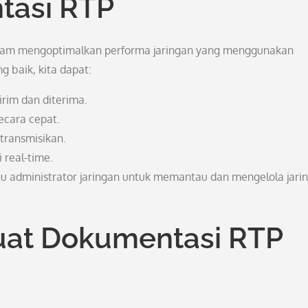
tasi RTP
lam mengoptimalkan performa jaringan yang menggunakan
 baik, kita dapat:
rim dan diterima.
ecara cepat.
transmisikan.
 real-time.
 administrator jaringan untuk memantau dan mengelola jari
uat Dokumentasi RTP