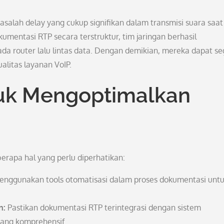
alah delay yang cukup signifikan dalam transmisi suara saat
mentasi RTP secara terstruktur, tim jaringan berhasil
da router lalu lintas data. Dengan demikian, mereka dapat s
litas layanan VoIP.
uk Mengoptimalkan
rapa hal yang perlu diperhatikan:
nggunakan tools otomatisasi dalam proses dokumentasi unt
n:
Pastikan dokumentasi RTP terintegrasi dengan sistem
ang komprehensif.