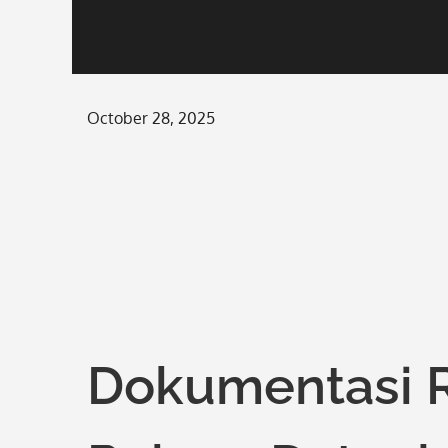
Posted
October 28, 2025
on
Dokumentasi R