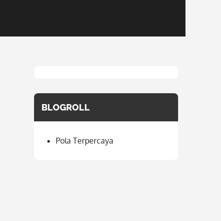
BLOGROLL
Pola Terpercaya