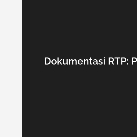
Dokumentasi RTP: P