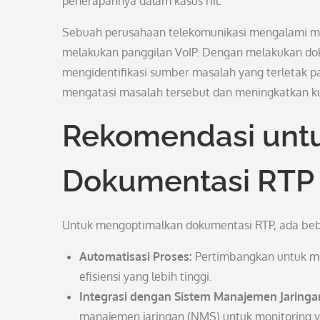
penerapannya dalam kasus riil:
Sebuah perusahaan telekomunikasi mengalami mas
melakukan panggilan VoIP. Dengan melakukan doku
mengidentifikasi sumber masalah yang terletak pa
mengatasi masalah tersebut dan meningkatkan kua
Rekomendasi unt
Dokumentasi RTP
Untuk mengoptimalkan dokumentasi RTP, ada bebe
Automatisasi Proses:
Pertimbangkan untuk me
efisiensi yang lebih tinggi.
Integrasi dengan Sistem Manajemen Jaringa
manajemen jaringan (NMS) untuk monitoring y