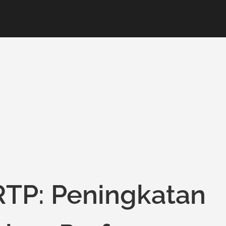
TP: Peningkatan