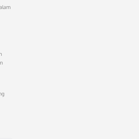
dalam
m
an
ng