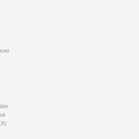
tasi
 dan
tuk
CP).