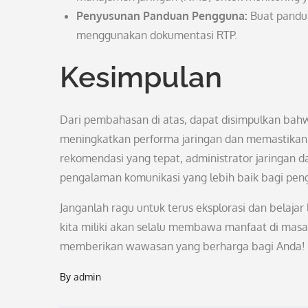
Penyusunan Panduan Pengguna:
Buat pandu
menggunakan dokumentasi RTP.
Kesimpulan
Dari pembahasan di atas, dapat disimpulkan bah
meningkatkan performa jaringan dan memastikan k
rekomendasi yang tepat, administrator jaringa
pengalaman komunikasi yang lebih baik bagi pen
Janganlah ragu untuk terus eksplorasi dan belaja
kita miliki akan selalu membawa manfaat di masa
memberikan wawasan yang berharga bagi Anda!
By
admin