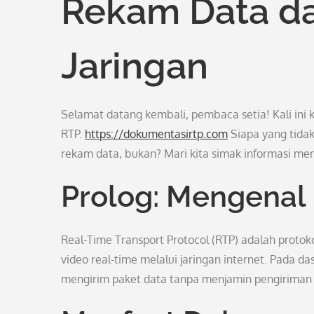
Rekam Data d
Jaringan
Selamat datang kembali, pembaca setia! Kali ini
RTP.
https://dokumentasirtp.com
Siapa yang tida
rekam data, bukan? Mari kita simak informasi men
Prolog: Mengenal
Real-Time Transport Protocol (RTP) adalah proto
video real-time melalui jaringan internet. Pada 
mengirim paket data tanpa menjamin pengiriman y