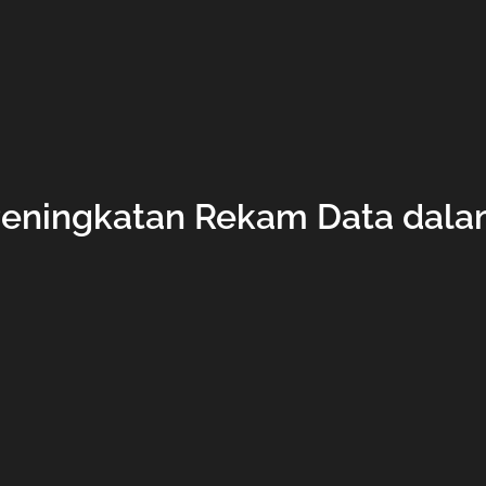
eningkatan Rekam Data dala