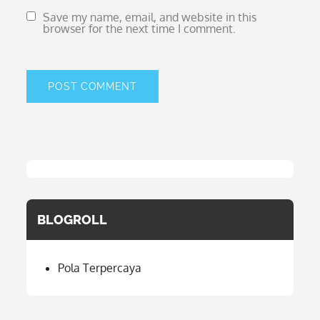
Save my name, email, and website in this
browser for the next time I comment.
BLOGROLL
Pola Terpercaya