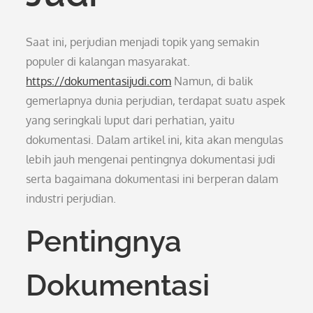
Saat ini, perjudian menjadi topik yang semakin
populer di kalangan masyarakat.
https://dokumentasijudi.com
Namun, di balik
gemerlapnya dunia perjudian, terdapat suatu aspek
yang seringkali luput dari perhatian, yaitu
dokumentasi. Dalam artikel ini, kita akan mengulas
lebih jauh mengenai pentingnya dokumentasi judi
serta bagaimana dokumentasi ini berperan dalam
industri perjudian.
Pentingnya
Dokumentasi