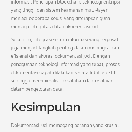
informasi. Penerapan blockchain, teknologi enkripsi
yang tinggi, dan sistem keamanan multi-layer
menjadi beberapa solusi yang diterapkan guna
menjaga integritas data dokumentasi judi.
Selain itu, integrasi sistem informasi yang terpusat
juga menjadi langkah penting dalam meningkatkan
efisiensi dan akurasi dokumentasi judi. Dengan
penggunaan teknologi informasi yang tepat, proses
dokumentasi dapat dilakukan secara lebih efektif
sehingga meminimalisir kesalahan dan kelalaian
dalam pengelolaan data.
Kesimpulan
Dokumentasi judi memegang peranan yang krusial