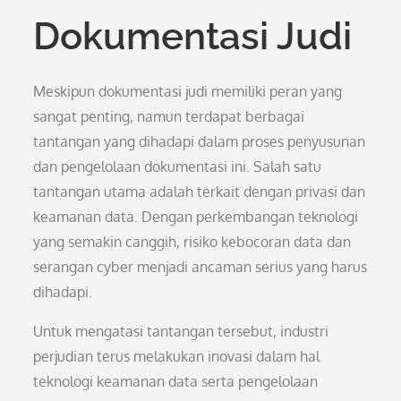
Dokumentasi Judi
Meskipun dokumentasi judi memiliki peran yang
sangat penting, namun terdapat berbagai
tantangan yang dihadapi dalam proses penyusunan
dan pengelolaan dokumentasi ini. Salah satu
tantangan utama adalah terkait dengan privasi dan
keamanan data. Dengan perkembangan teknologi
yang semakin canggih, risiko kebocoran data dan
serangan cyber menjadi ancaman serius yang harus
dihadapi.
Untuk mengatasi tantangan tersebut, industri
perjudian terus melakukan inovasi dalam hal
teknologi keamanan data serta pengelolaan