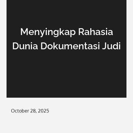
Menyingkap Rahasia
Dunia Dokumentasi Judi
Posted
October 28, 2025
on