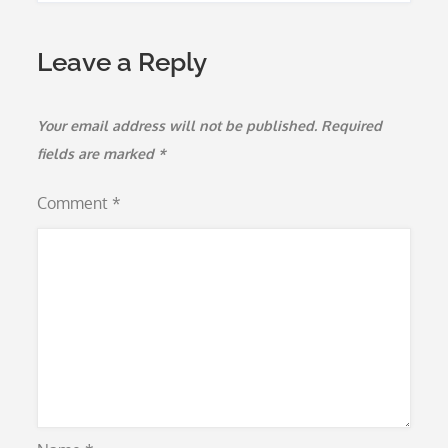
Leave a Reply
Your email address will not be published.
Required
fields are marked
*
Comment
*