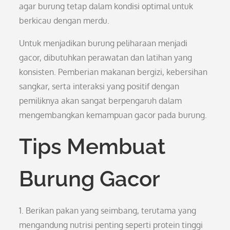
agar burung tetap dalam kondisi optimal untuk
berkicau dengan merdu.
Untuk menjadikan burung peliharaan menjadi
gacor, dibutuhkan perawatan dan latihan yang
konsisten. Pemberian makanan bergizi, kebersihan
sangkar, serta interaksi yang positif dengan
pemiliknya akan sangat berpengaruh dalam
mengembangkan kemampuan gacor pada burung.
Tips Membuat
Burung Gacor
1. Berikan pakan yang seimbang, terutama yang
mengandung nutrisi penting seperti protein tinggi