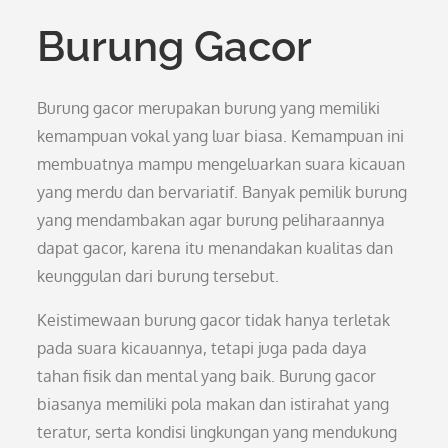
Burung Gacor
Burung gacor merupakan burung yang memiliki
kemampuan vokal yang luar biasa. Kemampuan ini
membuatnya mampu mengeluarkan suara kicauan
yang merdu dan bervariatif. Banyak pemilik burung
yang mendambakan agar burung peliharaannya
dapat gacor, karena itu menandakan kualitas dan
keunggulan dari burung tersebut.
Keistimewaan burung gacor tidak hanya terletak
pada suara kicauannya, tetapi juga pada daya
tahan fisik dan mental yang baik. Burung gacor
biasanya memiliki pola makan dan istirahat yang
teratur, serta kondisi lingkungan yang mendukung