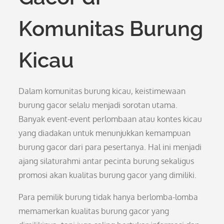
Komunitas Burung
Kicau
Dalam komunitas burung kicau, keistimewaan
burung gacor selalu menjadi sorotan utama.
Banyak event-event perlombaan atau kontes kicau
yang diadakan untuk menunjukkan kemampuan
burung gacor dari para pesertanya. Hal ini menjadi
ajang silaturahmi antar pecinta burung sekaligus
promosi akan kualitas burung gacor yang dimiliki.
Para pemilik burung tidak hanya berlomba-lomba
memamerkan kualitas burung gacor yang