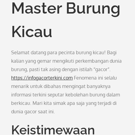
Master Burung
Kicau
Selamat datang para pecinta burung kicau! Bagi
kalian yang gemar mengikuti perkembangan dunia
burung, pasti tak asing dengan istilah “gacor”.
https://infogacorterkini.com
Fenomena ini selalu
menarik untuk dibahas mengingat banyaknya
informasi terkini seputar kebolehan burung dalam
berkicau. Mari kita simak apa saja yang terjadi di
dunia gacor saat ini.
Keistimewaan