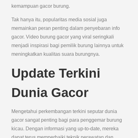
kemampuan gacor burung.
Tak hanya itu, popularitas media sosial juga
memainkan peran penting dalam penyebaran info
gacor. Video burung gacor yang viral seringkali
menjadi inspirasi bagi pemilik burung lainnya untuk
meningkatkan kualitas suara burungnya.
Update Terkini
Dunia Gacor
Mengetahui perkembangan terkini seputar dunia
gacor sangat penting bagi para penggemar burung
kicau. Dengan informasi yang up-to-date, mereka
dapat terus memperbaiki teknik perawatan dan