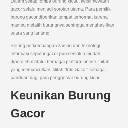
Dalam setiap lomba burung kicau, keistimewaan
gacor selalu menjadi sorotan utama. Para pemilik
burung gacor diberikan tempat terhormat karena
mampu melatih burungnya sehingga menghasilkan
suara yang lantang.
Seiring perkembangan zaman dan teknologi,
informasi seputar gacor pun semakin mudah
diperoleh melalui berbagai platform online. Inilah
yang memunculkan istilah “Info Gacor” sebagai
panduan bagi para penggemar burung kicau.
Keunikan Burung
Gacor